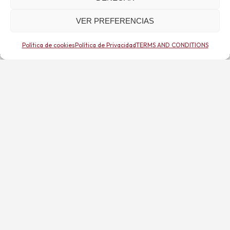
VER PREFERENCIAS
Política de cookies
Política de Privacidad
TERMS AND CONDITIONS
TANTRA
Tantra, more than a
practice, is an
attitude of
awareness and
meditation in
everything we do.
DISCOVER