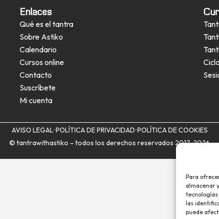
Enlaces
Cur
Qué es el tantra
Tant
Sobre Astiko
Tant
Calendario
Tant
Cursos online
Cicl
Contacto
Sesi
Suscríbete
Mi cuenta
AVISO LEGAL
POLÍTICA DE PRIVACIDAD
POLÍTICA DE COOKIES
© tantrawithastiko – todos los derechos reservados 2017-2026
Para ofrece
almacenar y/
tecnologías
las identifi
puede afect